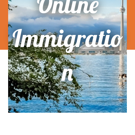
Online
Immigratio
N