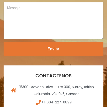
n
r
M
o
e
e
o
n
e
s
l
a
e
j
c
e
t
r
Enviar
ó
n
i
c
o
CONTACTENOS
15300 Croydon Drive, Suite 300, Surrey, British
Columbia, V3Z 0Z5, Canada
+1-604-227-0899