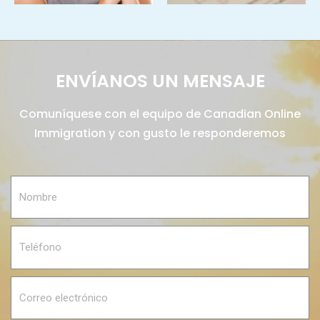
ENVÍANOS UN MENSAJE
Comuníquese con el equipo de Canadian Online
Immigration y con gusto le responderemos
N
o
m
b
T
r
e
e
l
é
C
f
o
o
r