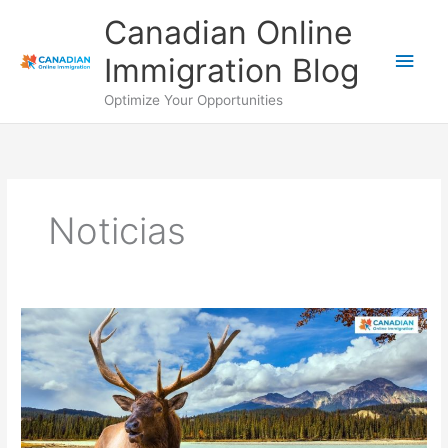
Ir
Men
Canadian Online
al
contenido
princ
Immigration Blog
Optimize Your Opportunities
Noticias
Sólo
en
Canadá
–
¡Se
Pide