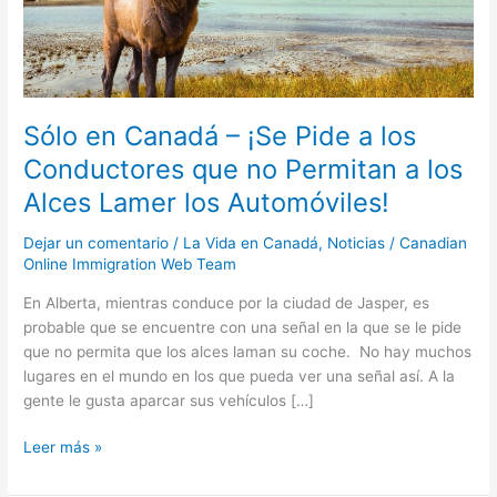
a
los
Conductores
que
no
Permitan
Sólo en Canadá – ¡Se Pide a los
a
Conductores que no Permitan a los
los
Alces Lamer los Automóviles!
Alces
Lamer
Dejar un comentario
/
La Vida en Canadá
,
Noticias
/
Canadian
los
Online Immigration Web Team
Automóviles!
En Alberta, mientras conduce por la ciudad de Jasper, es
probable que se encuentre con una señal en la que se le pide
que no permita que los alces laman su coche. No hay muchos
lugares en el mundo en los que pueda ver una señal así. A la
gente le gusta aparcar sus vehículos […]
Leer más »