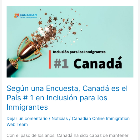
Según
una
Encuesta,
Canadá
es
el
País
#
1
en
Inclusión
para
Según una Encuesta, Canadá es el
los
País # 1 en Inclusión para los
Inmigrantes
Inmigrantes
Dejar un comentario
/
Noticias
/
Canadian Online Immigration
Web Team
Con el paso de los años, Canadá ha sido capaz de mantener