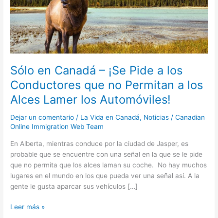
Pide
a
los
Conductores
que
no
Permitan
Sólo en Canadá – ¡Se Pide a los
a
Conductores que no Permitan a los
los
Alces Lamer los Automóviles!
Alces
Lamer
Dejar un comentario
/
La Vida en Canadá
,
Noticias
/
Canadian
los
Online Immigration Web Team
Automóviles!
En Alberta, mientras conduce por la ciudad de Jasper, es
probable que se encuentre con una señal en la que se le pide
que no permita que los alces laman su coche. No hay muchos
lugares en el mundo en los que pueda ver una señal así. A la
gente le gusta aparcar sus vehículos […]
Leer más »