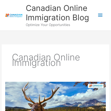
Ir
Men
Canadian Online
al
contenido
princ
Immigration Blog
Optimize Your Opportunities
Canadian Online
Immigration
Sólo
en
Canadá
–
¡Se